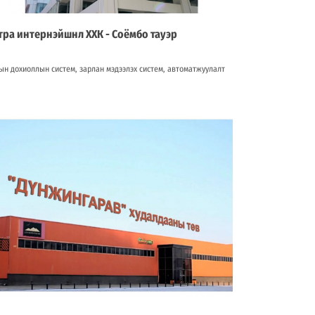
тра интернэйшнл ХХК - Соёмбо тауэр
ын дохиоллын систем, зарлан мэдээлэх систем, автоматжуулалт