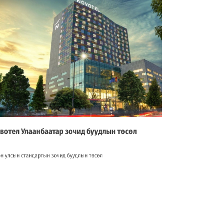
вотел Улаанбаатар зочид буудлын төсөл
н улсын стандартын зочид буудлын төсөл