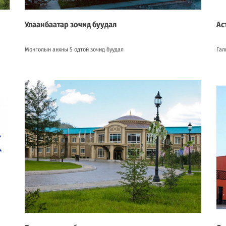
Улаанбаатар зочид буудал
Ас
Монголын анхны 5 одтой зочид буудал
Гал