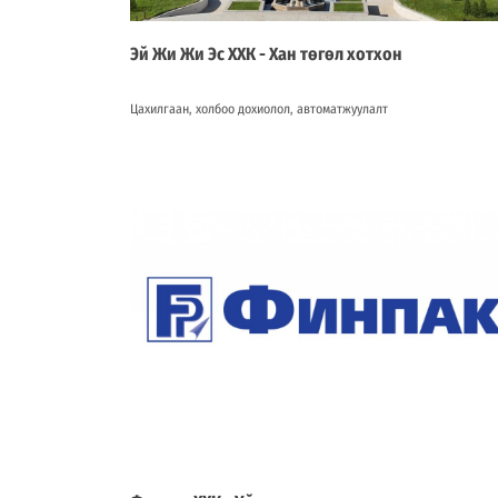
Эй Жи Жи Эс ХХК - Хан төгөл хотхон
Цахилгаан, холбоо дохиолол, автоматжуулалт