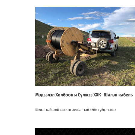
Мэдээлэл Холбооны Сүлжээ ХХК- Шилэн кабель
Шилэн кабелийн ажлыг амжилттай хийж гүйцэтгэлээ