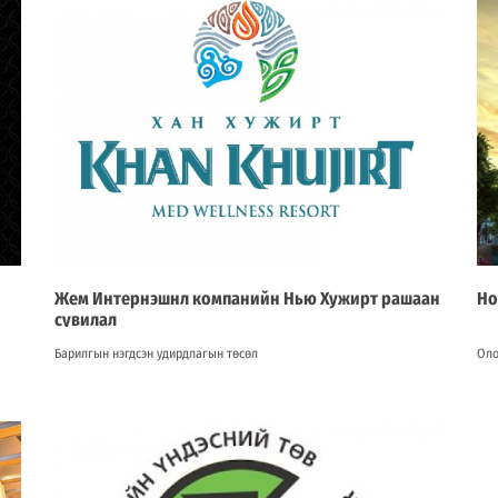
Жем Интернэшнл компанийн Нью Хужирт рашаан
Но
сувилал
Барилгын нэгдсэн удирдлагын төсөл
Оло