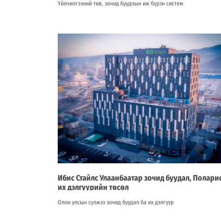
Үйлчилгээний төв, зочид буудлын иж бүрэн систем
Ибис Стайлс Улаанбаатар зочид буудал, Полари
их дэлгүүрийн төсөл
Олон улсын сүлжээ зочид буудал ба их дэлгүүр