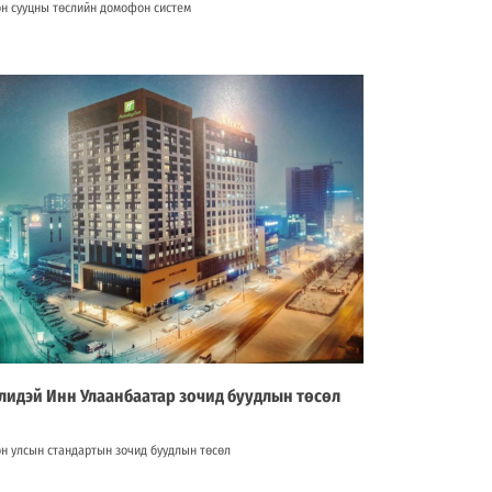
н сууцны төслийн домофон систем
лидэй Инн Улаанбаатар зочид буудлын төсөл
н улсын стандартын зочид буудлын төсөл