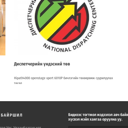
Диспетчерийн үндэсний төв
Hipath4000 openstage xpert 6010P бичлэгийн төхөөрөмж суурилуулах
төсөл
Биднээс тогтмол мэдээлэл авч бай
, БАЙРШИЛ
хүсвэл мэйл хаягаа оруулна уу.
гол Улс, Улаанбаатар хот,