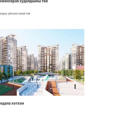
нжингарав худалдааны төв
алдаа үйлчилгээний төв
ндала хотхон