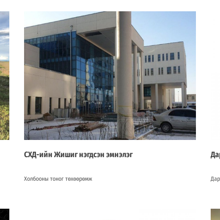
СХД-ийн Жишиг нэгдсэн эмнэлэг
Да
Холбооны тоног төхөөрөмж
Дар