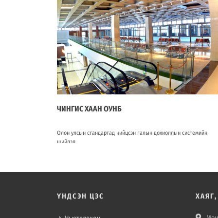
ЧИНГИС ХААН ОУНБ
Олон улсын стандартад нийцсэн галын дохиоллын системийн
шийдэл
ҮНДСЭН ЦЭС
ХАЯГ
Мон