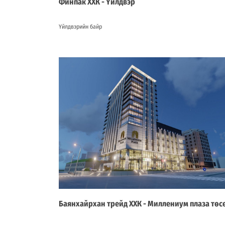
Финпак ХХК - Үйлдвэр
Үйлдвэрийн байр
Баянхайрхан трейд ХХК - Миллениум плаза төс