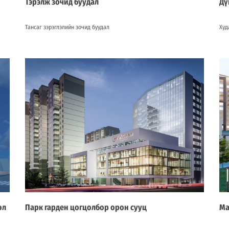
Тэрэлж зочид буудал
Дү
Тансаг зэрэглэлийн зочид буудал
Худ
өл
Парк гарден цогцолбор орон сууц
Ма