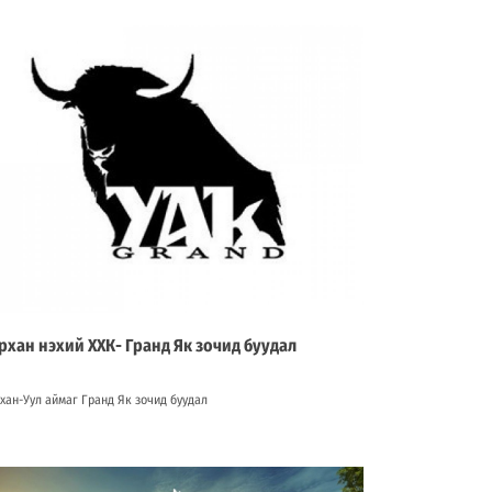
рхан нэхий ХХК- Гранд Як зочид буудал
хан-Уул аймаг Гранд Як зочид буудал