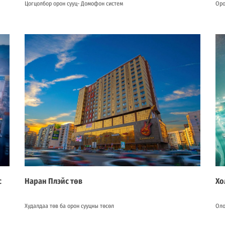
Цогцолбор орон сууц- Домофон систем
Оро
с
Наран Плэйс төв
Хо
Худалдаа төв ба орон сууцны төсөл
Оло