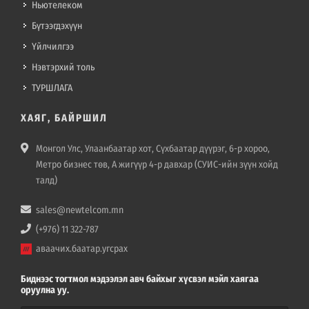
Ньютелеком
Бүтээгдэхүүн
Үйлчилгээ
Нэвтэрхий толь
ТУРШЛАГА
ХАЯГ, БАЙРШИЛ
Монгол Улс, Улаанбаатар хот, Сүхбаатар дүүрэг, 6-р хороо,
Метро бизнес төв, А жигүүр 4-р давхар (СУИС-ийн зүүн хойд
талд)
sales@newtelcom.mn
(+976) 11 322-787
аваачих.баатар.угсрах
Биднээс тогтмол мэдээлэл авч байхыг хүсвэл мэйл хаягаа
оруулна уу.