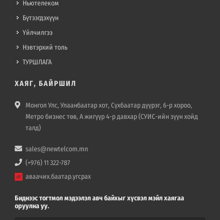
Ньютелеком
Бүтээгдэхүүн
Үйлчилгээ
Нэвтэрхий толь
ТУРШЛАГА
ХАЯГ, БАЙРШИЛ
Монгол Улс, Улаанбаатар хот, Сүхбаатар дүүрэг, 6-р хороо,
Метро бизнес төв, А жигүүр 4-р давхар (СУИС-ийн зүүн хойд
талд)
sales@newtelcom.mn
(+976) 11 322-787
аваачих.баатар.угсрах
Биднээс тогтмол мэдээлэл авч байхыг хүсвэл мэйл хаягаа
оруулна уу.