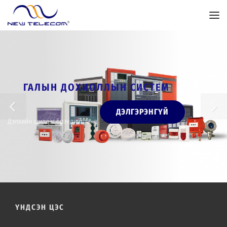
ГАЛЫН ДОХИОЛЛЫН СИСТЕМ
ДЭЛГЭРЭНГҮЙ
Дэлхийн шилдэг брэндийг танд
/
ҮНДСЭН ЦЭС