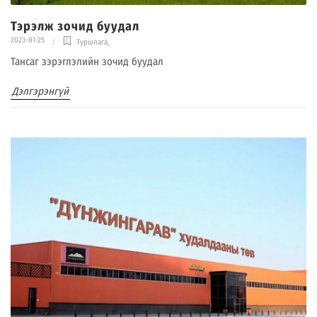
Тэрэлж зочид буудал
2023-01-25
Туршлага
,
Тансаг зэрэглэлийн зочид буудал
Дэлгэрэнгүй