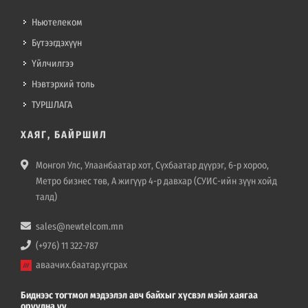
Ньютелеком
Бүтээгдэхүүн
Үйлчилгээ
Нэвтэрхий толь
ТУРШЛАГА
ХАЯГ, БАЙРШИЛ
Монгол Улс, Улаанбаатар хот, Сүхбаатар дүүрэг, 6-р хороо,
Метро бизнес төв, А жигүүр 4-р давхар (СУИС-ийн зүүн хойд
талд)
sales@newtelcom.mn
(+976) 11 322-787
аваачих.баатар.угсрах
Биднээс тогтмол мэдээлэл авч байхыг хүсвэл мэйл хаягаа
оруулна уу.