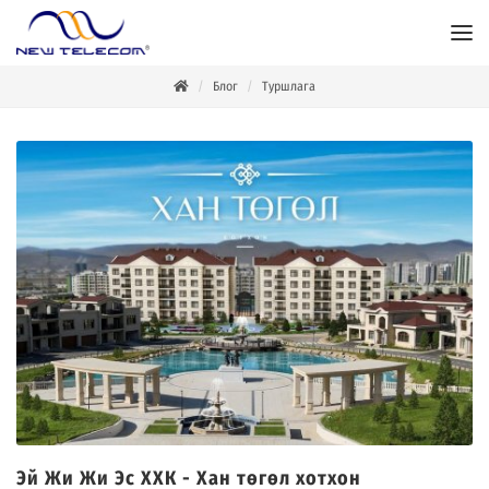
Блог
Туршлага
Эй Жи Жи Эс ХХК - Хан төгөл хотхон