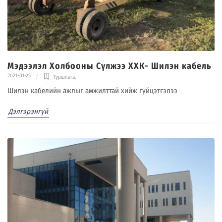
Мэдээлэл Холбооны Сүлжээ ХХК- Шилэн кабель
2021-01-25
Туршлага
,
Шилэн кабелийн ажлыг амжилттай хийж гүйцэтгэлээ
Дэлгэрэнгүй