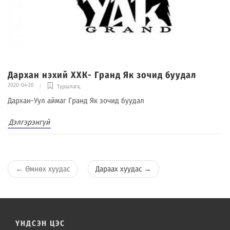
Дархан нэхий ХХК- Гранд Як зочид буудал
2020-04-20
Туршлага
,
Дархан-Уул аймаг Гранд Як зочид буудал
Дэлгэрэнгүй
←
Өмнөх хуудас
Дараах хуудас
→
ҮНДСЭН ЦЭС