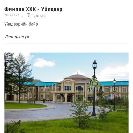
Финпак ХХК - Үйлдвэр
2023-03-22
Туршлага
,
Үйлдвэрийн байр
Дэлгэрэнгүй