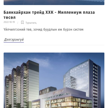
Баянхайрхан трейд ХХК - Миллениум плаза
төсөл
2022-10-19
Туршлага
,
Үйлчилгээний төв, зочид буудлын иж бүрэн систем
Дэлгэрэнгүй