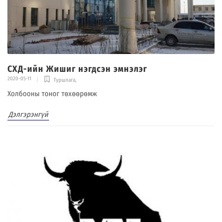
СХД-ийн Жишиг нэгдсэн эмнэлэг
2020-05-11
Туршлага
,
Холбооны тоног төхөөрөмж
Дэлгэрэнгүй