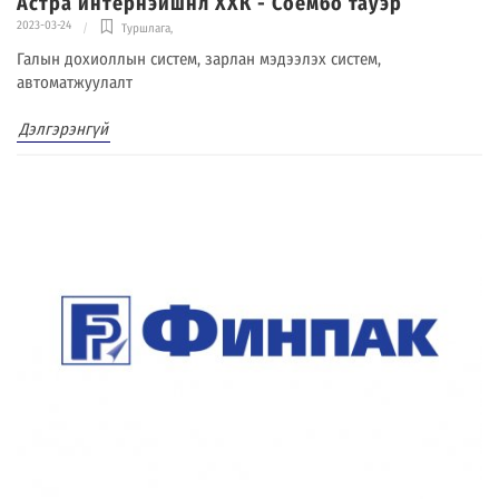
Астра интернэйшнл ХХК - Соёмбо тауэр
2023-03-24
Туршлага
,
Галын дохиоллын систем, зарлан мэдээлэх систем,
автоматжуулалт
Дэлгэрэнгүй