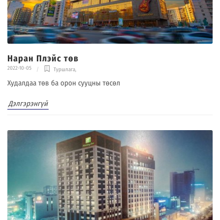
Наран Плэйс төв
2022-10-05
Туршлага
,
Худалдаа төв ба орон сууцны төсөл
Дэлгэрэнгүй