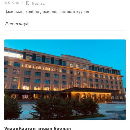
2023-10-06
Туршлага
,
Цахилгаан, холбоо дохиолол, автоматжуулалт
Дэлгэрэнгүй
Улаанбаатар зочид буудал