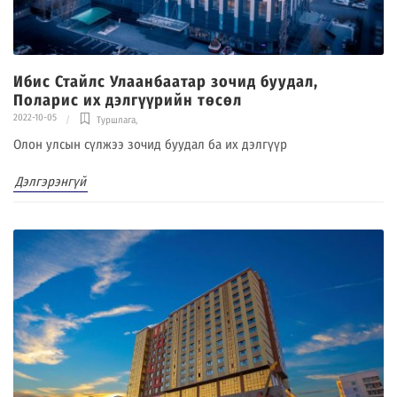
Ибис Стайлс Улаанбаатар зочид буудал,
Поларис их дэлгүүрийн төсөл
2022-10-05
Туршлага
,
Олон улсын сүлжээ зочид буудал ба их дэлгүүр
Дэлгэрэнгүй