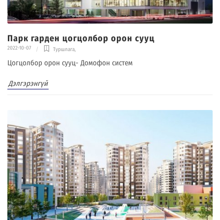
Парк гарден цогцолбор орон сууц
2022-10-07
Туршлага
,
Цогцолбор орон сууц- Домофон систем
Дэлгэрэнгүй