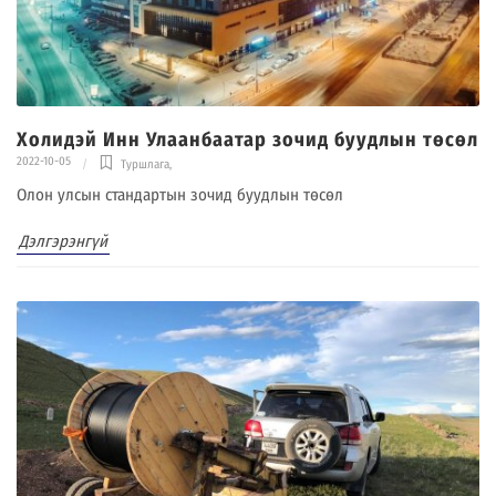
Холидэй Инн Улаанбаатар зочид буудлын төсөл
2022-10-05
Туршлага
,
Олон улсын стандартын зочид буудлын төсөл
Дэлгэрэнгүй