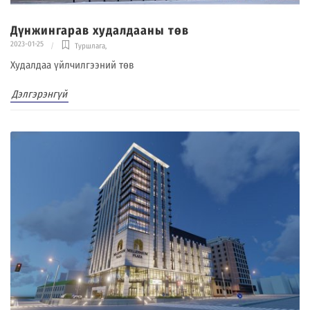
Дүнжингарав худалдааны төв
2023-01-25
Туршлага
,
Худалдаа үйлчилгээний төв
Дэлгэрэнгүй