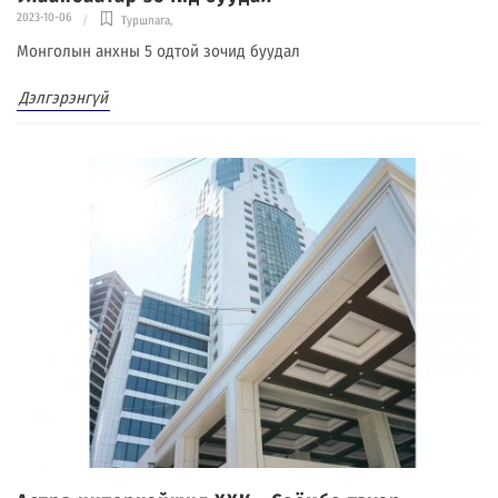
2023-10-06
Туршлага
,
Монголын анхны 5 одтой зочид буудал
Дэлгэрэнгүй